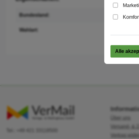
Market
Bundesland:
Komfor
Wahlart:
Alle akzep
Informat
Über uns
Versand- & 
Tel.: +49 421 33118500
Vertrag wide