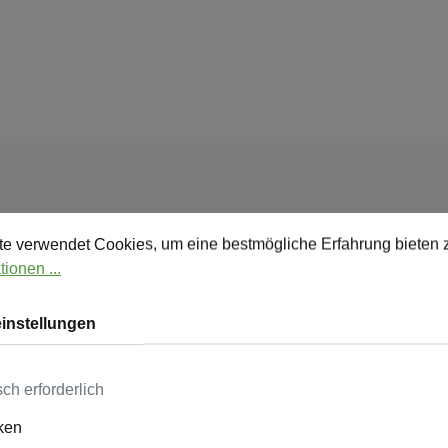
stellungen
verwendet Cookies, um eine bestmögliche Erfahrung bieten zu
e verwendet Cookies, um eine bestmögliche Erfahrung bieten 
ionen ...
llschein zu den Kommunalwahlen 
instellungen
rlagen"
ch erforderlich
iken