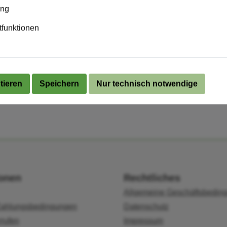
ing
Bayern
tfunktionen
Kommunalwahlen
tieren
Speichern
Nur technisch notwendige
ionen
Rechtliches
Allgemeine Geschäftsbedin
Zahlungsbedingungen
Datenschutz
rrufen
Impressum