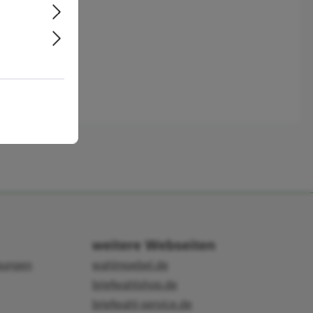
weitere Webseiten
gungen
wahlmoebel.de
briefwahlshop.de
briefwahl-service.de