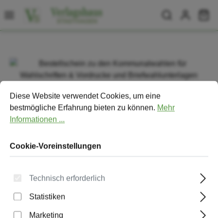
Zum Hauptinhalt springen
Wa
Bildergalerie überspringen
Cookie-Voreinstellungen
Diese Website verwendet Cookies, um eine bestmögliche Erfa
Diese Website verwendet Cookies, um eine
bestmögliche Erfahrung bieten zu können.
Mehr
Informationen ...
Cookie-Voreinstellungen
Technisch erforderlich
Statistiken
Bestellschein zu den
Kommunalwahlen für Wahlschriften
Marketing