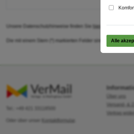
Komfor
Unsere Datenschutzhinweise finden Sie
hier
.
Die mit einem Stern (*) markierten Felder sind Pflichtfelder.
Alle akzep
Informat
Über uns
Versand- & 
Tel.: +49 421 33118500
Vertrag wide
Oder über unser
Kontaktformular
.