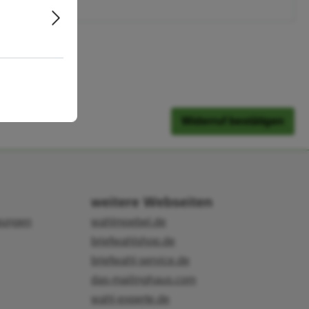
Widerruf bestätigen
weitere Webseiten
gungen
wahlmoebel.de
briefwahlshop.de
briefwahl-service.de
das-mailinghaus.com
wahl-experte.de