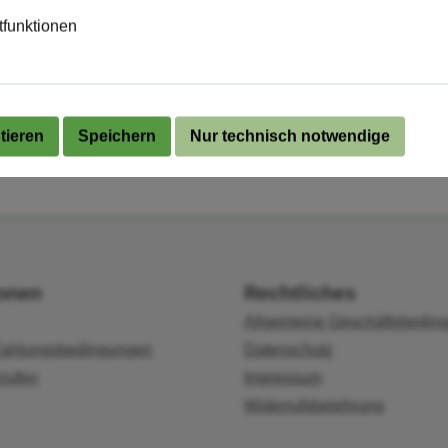
tfunktionen
tieren
Speichern
Nur technisch notwendige
ionen
Rechtliches
Allgemeine Geschäftsbedin
Zahlungsbedingungen
Datenschutz
rrufen
Impressum
Widerrufsbelehrung