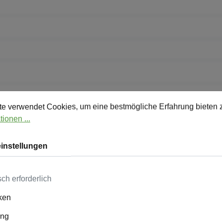
stellungen
verwendet Cookies, um eine bestmögliche Erfahrung bieten zu
e verwendet Cookies, um eine bestmögliche Erfahrung bieten 
ionen ...
instellungen
ch erforderlich
iken
en ein
*
ing