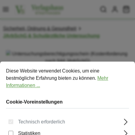
Zum Hauptinhalt springen
Wa
Sicherheit, Ordnung & Gesundheit
JArbSchG & Schulärztliche Untersuchung
Bildergalerie überspringen
Cookie-Voreinstellungen
Diese Website verwendet Cookies, um eine bestmögliche Erfa
Diese Website verwendet Cookies, um eine
bestmögliche Erfahrung bieten zu können.
Mehr
Informationen ...
Cookie-Voreinstellungen
Technisch erforderlich
Statistiken