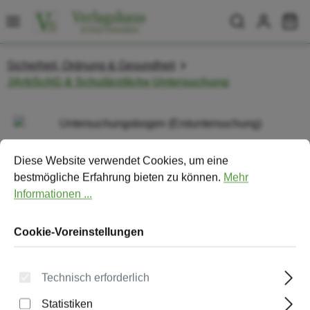
Zum Hauptinhalt springen
Wa
Sicherheit, Ordnung & Gesundheit
JArbSchG & Schulärztliche Untersuchung
Bildergalerie überspringen
Cookie-Voreinstellungen
Diese Website verwendet Cookies, um eine bestmögliche Erfa
Diese Website verwendet Cookies, um eine
bestmögliche Erfahrung bieten zu können.
Mehr
Informationen ...
Cookie-Voreinstellungen
Technisch erforderlich
Statistiken