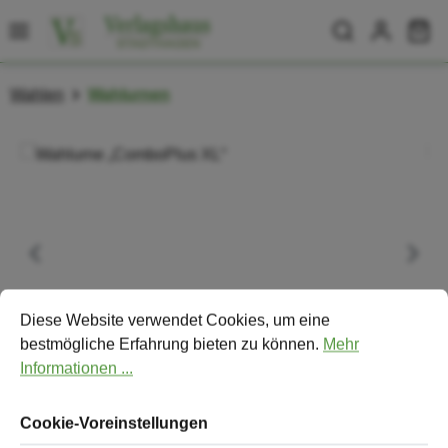
Zum Hauptinhalt springen
Wa
Wahlen
Wahlurnen
Bildergalerie überspringen
Cookie-Voreinstellungen
Diese Website verwendet Cookies, um eine bestmögliche Erfa
Diese Website verwendet Cookies, um eine
bestmögliche Erfahrung bieten zu können.
Mehr
Informationen ...
Cookie-Voreinstellungen