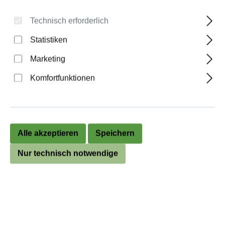
Technisch erforderlich
Wahlurne „ComboPlus XL“
Statistiken
Marketing
Anzahl
Stückpreis
Komfortfunktionen
Bis
9
238,60 €
Bis
19
236,30 €
Bis
29
234,00 €
Alle akzeptieren
Speichern
Bis
39
231,70 €
Nur technisch notwendige
Bis
49
229,50 €
ab
50
227,30 €
Preise exkl. MwSt. zzgl. Versandkosten