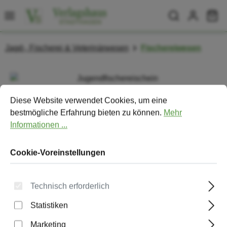
Zum Hauptinhalt springen
Wa
Jagd-, Fischerei & Veterinärwesen
Fischereiwesen
Bildergalerie überspringen
Cookie-Voreinstellungen
Diese Website verwendet Cookies, um eine bestmögliche Erfa
Diese Website verwendet Cookies, um eine
bestmögliche Erfahrung bieten zu können.
Mehr
Informationen ...
Cookie-Voreinstellungen
Technisch erforderlich
Statistiken
Jugendfischereischein
Marketing