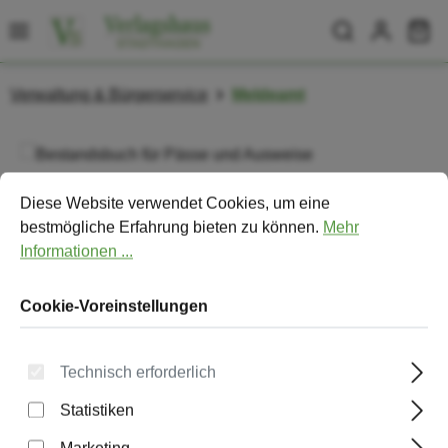
Zum Hauptinhalt springen
Wa
Verwaltung & Bürgerservice
Meldeamt
Bildergalerie überspringen
Cookie-Voreinstellungen
Diese Website verwendet Cookies, um eine bestmögliche Erfa
Diese Website verwendet Cookies, um eine
bestmögliche Erfahrung bieten zu können.
Mehr
Informationen ...
Cookie-Voreinstellungen
Technisch erforderlich
Statistiken