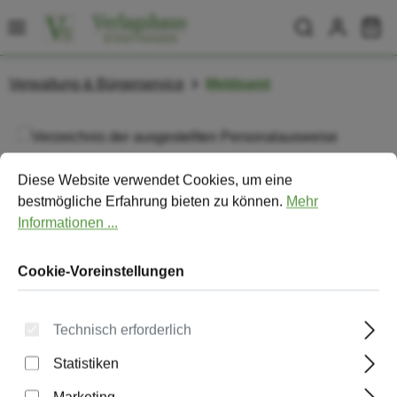
Zum Hauptinhalt springen
Wa
Verwaltung & Bürgerservice
Meldeamt
Bildergalerie überspringen
Cookie-Voreinstellungen
Diese Website verwendet Cookies, um eine bestmögliche Erfa
Diese Website verwendet Cookies, um eine
bestmögliche Erfahrung bieten zu können.
Mehr
Informationen ...
Cookie-Voreinstellungen
Technisch erforderlich
Statistiken