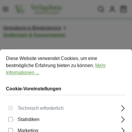
Zum Hauptinhalt springen
Wa
Verwaltung & Bürgerservice
Quittungen & Kassenwesen
Cookie-Voreinstellungen
Diese Website verwendet Cookies, um eine bestmögliche Erfa
Bildergalerie überspringen
Diese Website verwendet Cookies, um eine
bestmögliche Erfahrung bieten zu können.
Mehr
Informationen ...
Cookie-Voreinstellungen
Technisch erforderlich
Statistiken
Marketing