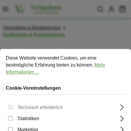
Zum Hauptinhalt springen
Wa
Verwaltung & Bürgerservice
Quittungen & Kassenwesen
Cookie-Voreinstellungen
Diese Website verwendet Cookies, um eine bestmögliche Erfa
Bildergalerie überspringen
Diese Website verwendet Cookies, um eine
bestmögliche Erfahrung bieten zu können.
Mehr
Informationen ...
Cookie-Voreinstellungen
Technisch erforderlich
Statistiken
Marketing