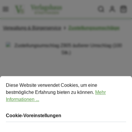
Zum Hauptinhalt springen
Wa
Verwaltung & Bürgerservice
Zustellungsumschläge
Bildergalerie überspringen
Cookie-Voreinstellungen
Diese Website verwendet Cookies, um eine bestmögliche Erfa
Diese Website verwendet Cookies, um eine
bestmögliche Erfahrung bieten zu können.
Mehr
Informationen ...
Cookie-Voreinstellungen
Zustellungsumschlag Z805 äußerer