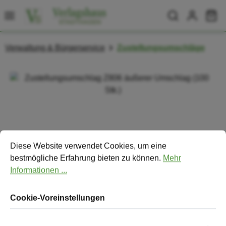
Zum Hauptinhalt springen
Wa
Verwaltung & Bürgerservice
Zustellungsumschläge
Bildergalerie überspringen
Cookie-Voreinstellungen
Diese Website verwendet Cookies, um eine bestmögliche Erfa
Diese Website verwendet Cookies, um eine
bestmögliche Erfahrung bieten zu können.
Mehr
Informationen ...
Cookie-Voreinstellungen
Zustellungsumschlag Z806 äußerer