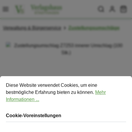
Zum Hauptinhalt springen
Wa
Verwaltung & Bürgerservice
Zustellungsumschläge
Bildergalerie überspringen
Cookie-Voreinstellungen
Diese Website verwendet Cookies, um eine bestmögliche Erfa
Diese Website verwendet Cookies, um eine
bestmögliche Erfahrung bieten zu können.
Mehr
Informationen ...
Cookie-Voreinstellungen
Zustellungsumschlag Z7253 innerer