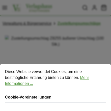
Zum Hauptinhalt springen
Wa
Verwaltung & Bürgerservice
Zustellungsumschläge
Bildergalerie überspringen
Cookie-Voreinstellungen
Diese Website verwendet Cookies, um eine bestmögliche Erfa
Diese Website verwendet Cookies, um eine
bestmögliche Erfahrung bieten zu können.
Mehr
Informationen ...
Cookie-Voreinstellungen
Zustellungsumschlag Z8255 äußerer