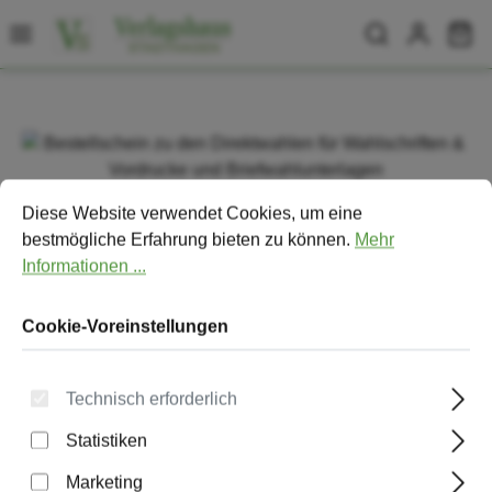
Zum Hauptinhalt springen
Wa
Bildergalerie überspringen
Cookie-Voreinstellungen
Diese Website verwendet Cookies, um eine bestmögliche Erfa
Diese Website verwendet Cookies, um eine
bestmögliche Erfahrung bieten zu können.
Mehr
Informationen ...
Cookie-Voreinstellungen
Technisch erforderlich
Statistiken
Bestellschein zu den Direktwahlen
für Wahlschriften & Vordrucke und
Marketing